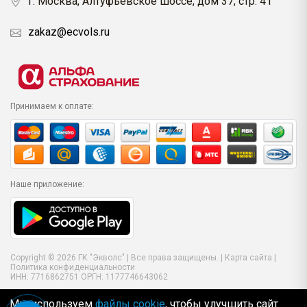
г. Москва, Алтуфьевское шоссе, дом 37, стр. 41
zakaz@ecvols.ru
Принимаем к оплате:
Наше приложение:
Copyright © 2026 ГК "Экволс" | Все права защищены. |
Карта сайта
|
Политика конфиденциальности
ИНН: 7716862751 ОРГН: 1177746643062
Мы используем
файлы cookie
, чтобы улучшить сайт