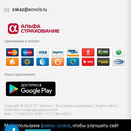
zakaz@ecvols.ru
Принимаем к оплате:
Наше приложение:
Copyright © 2026 ГК "Экволс" | Все права защищены. |
Карта сайта
|
Политика конфиденциальности
ИНН: 7716862751 ОРГН: 1177746643062
Мы используем
файлы cookie
, чтобы улучшить сайт