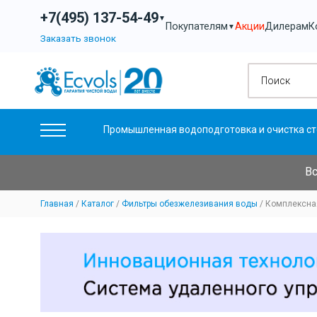
+7(495) 137-54-49
▼
Акции
Дилерам
К
Покупателям
▼
Заказать звонок
Промышленная водоподготовка и очистка ст
Вс
Главная
Каталог
Фильтры обезжелезивания воды
Комплексная