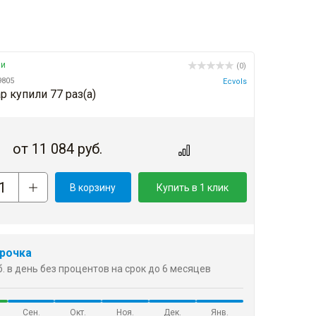
ии
(0)
9805
Ecvols
р купили 77 раз(a)
от
11 084
руб.
В корзину
Купить в 1 клик
рочка
б. в день без процентов на срок до 6 месяцев
Сен.
Окт.
Ноя.
Дек.
Янв.