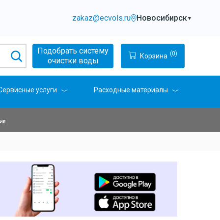
zakaz@ecvols.ru
Новосибирск
▼
Подобрать систему
(0)
Корзина
очистки воды
Сервисные услуги
Расходные материалы