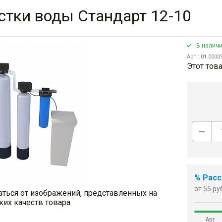
стки воды Стандарт 12-10
В налич
Арт.: 01.0000
Этот това
% Расс
от 55 ру
аться от изображений, представленных на
ких качеств товара.
Авг.