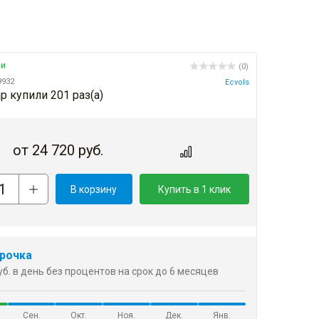
ии
(0)
9932
Ecvols
р купили 201 раз(a)
от
24 720
руб.
В корзину
Купить в 1 клик
рочка
уб. в день без процентов на срок до 6 месяцев
Сен.
Окт.
Ноя.
Дек.
Янв.