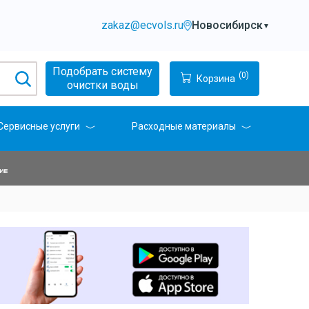
zakaz@ecvols.ru
Новосибирск
▼
Подобрать систему
(0)
Корзина
очистки воды
Сервисные услуги
Расходные материалы