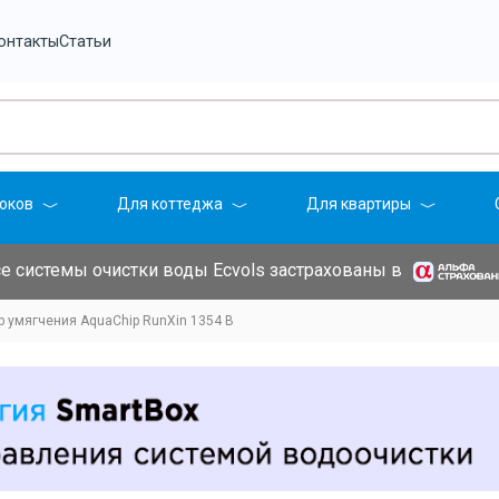
онтакты
Статьи
оков
Для коттеджа
Для квартиры
е системы очистки воды Ecvols застрахованы в
р умягчения AquaChip RunXin 1354 B