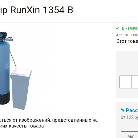
p RunXin 1354 B
В налич
Арт.: 01.0000
Этот това
% Расс
от 122 р
аться от изображений, представленных на
ких качеств товара.
Авг.