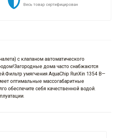
Весь товар сертифицирован
налета) с клапаном автоматического
дородом!Загородные дома часто снабжаются
й.Фильтр умягчения AquaChip RunXin 1354 B—
меет оптимальные массогабаритные
лго обеспечите себя качественной водой.
плуатации.