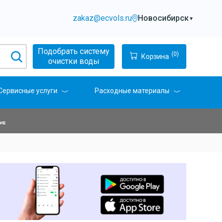
zakaz@ecvols.ru
Новосибирск
▼
Подобрать систему
(0)
Корзина
очистки воды
Сервисные услуги
Расходные материалы