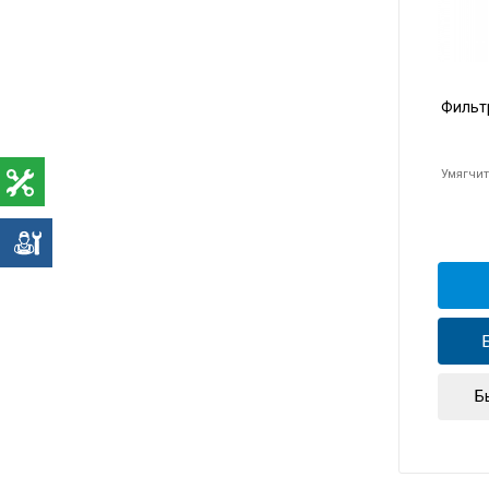
Фильт
Умягчит
е
Б