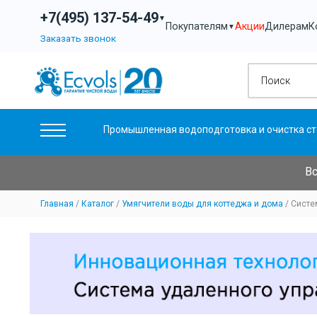
+7(495) 137-54-49
▼
Акции
Дилерам
К
Покупателям
▼
Заказать звонок
Промышленная водоподготовка и очистка ст
Вс
Главная
Каталог
Умягчители воды для коттеджа и дома
Систе