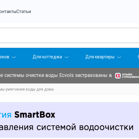
онтакты
Статьи
оков
Для коттеджа
Для квартиры
е системы очистки воды Ecvols застрахованы в
мы умягчения воды для дома