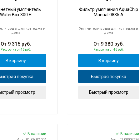
инетный умягчитель
Фильтр умягчения AquaChip
WaterBox 300 H
Manual 0835 A
ели воды для коттеджа и
Умягчители воды для коттеджа и
дома
дома
От
9 315
руб.
От
9 380
руб.
Рассрочка
от 46 руб.
Рассрочка
от 46 руб.
В корзину
В корзину
Быстрая покупка
Быстрая покупка
ыстрый просмотр
Быстрый просмотр
В наличии
В наличии
Арт.: 01.RA.02.004
Арт.: 01.00007676