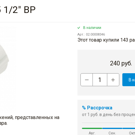
 1/2" ВР
В наличии
Арт.: 02.00008346
Этот товар купили 143 ра
240
руб.
В 
% Рассрочка
от 1 руб. в день без проц
жений, представленных на
ара.
Авг.
Сен.
Окт