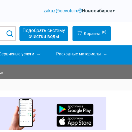
zakaz@ecvols.ru
Новосибирск
▼
Подобрать систему
(0)
Корзина
очистки воды
Сервисные услуги
Расходные материалы