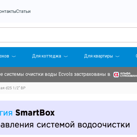
онтакты
Статьи
оков
Для коттеджа
Для квартиры
е системы очистки воды Ecvols застрахованы в
ая d25 1/2" ВР