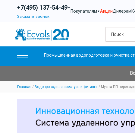
+7(495) 137-54-49
▼
Акции
Дилерам
К
Покупателям
▼
Заказать звонок
Промышленная водоподготовка и очистка ст
Вс
Главная
Водопроводная арматура и фитинги
Муфта ПП переходн