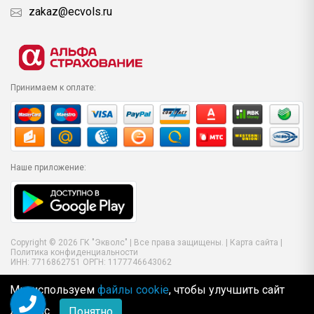
zakaz@ecvols.ru
Принимаем к оплате:
Наше приложение:
Copyright © 2026 ГК "Экволс" | Все права защищены. |
Карта сайта
|
Политика конфиденциальности
ИНН: 7716862751 ОРГН: 1177746643062
Мы используем
файлы cookie
, чтобы улучшить сайт
для Вас
Понятно