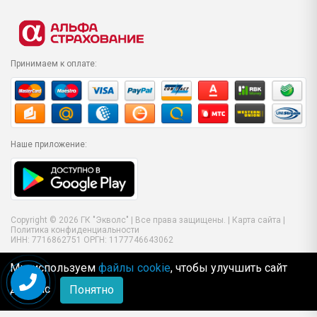
Принимаем к оплате:
Наше приложение:
Copyright © 2026 ГК "Экволс" | Все права защищены. |
Карта сайта
|
Политика конфиденциальности
ИНН: 7716862751 ОРГН: 1177746643062
Мы используем
файлы cookie
, чтобы улучшить сайт
для Вас
Понятно